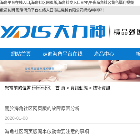
海角平台在线入口,海角社区网页版,海角社交入口APP,午夜海角社区黄色福利视频
歡迎訪問 嶽陽海角平台在线入口電磁機械有限公司網站！
網站首頁
走進海角平台在线
產品中心
公司簡介
入口
磁選機
企業文化
除鐵器
您當前的位置 ：
首 頁
>
資訊動態
>
技術資訊
資質榮譽
起重電磁鐵
廠區風采
永磁起重器
關於海角社区网页版的故障原因分析
電纜卷筒
2020-01-08
其他產品
海角社区网页版開車啟動需要注意的事項